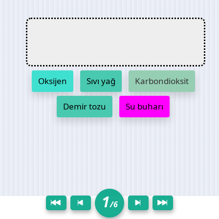
Oksijen
Sıvı yağ
Karbondioksit
Demir tozu
Su buharı
1
/6