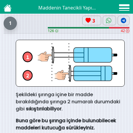
Maddenin Tanecikli Yapısı Alıştırma 1
3
1
126
42
Şekildeki şırınga içine bir madde
bırakıldığında şırınga 2 numaralı durumdaki
gibi
sıkıştırılabiliyor
.
Buna göre bu şırınga içinde bulunabilecek
maddeleri kutucuğa sürükleyiniz.