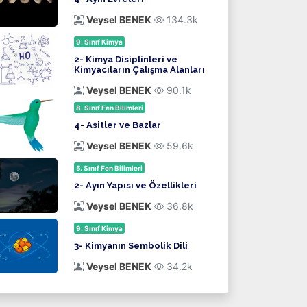
Veysel BENEK
134.3k
9. Sınıf Kimya
2- Kimya Disiplinleri ve
Kimyacıların Çalışma Alanları
Veysel BENEK
90.1k
8. Sınıf Fen Bilimleri
4- Asitler ve Bazlar
Veysel BENEK
59.6k
5. Sınıf Fen Bilimleri
2- Ayın Yapısı ve Özellikleri
Veysel BENEK
36.8k
9. Sınıf Kimya
3- Kimyanın Sembolik Dili
Veysel BENEK
34.2k