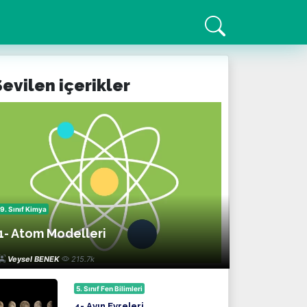
Sevilen içerikler
9. Sınıf Kimya
1- Atom Modelleri
Veysel BENEK
215.7k
5. Sınıf Fen Bilimleri
4- Ayın Evreleri