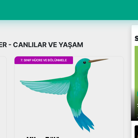
ER - CANLILAR VE YAŞAM
7. SINIF HÜCRE VE BÖLÜNMELE