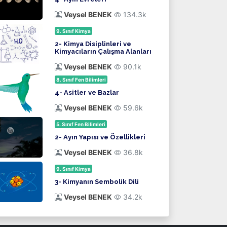
Veysel BENEK
134.3k
9. Sınıf Kimya
2- Kimya Disiplinleri ve
Kimyacıların Çalışma Alanları
Veysel BENEK
90.1k
8. Sınıf Fen Bilimleri
4- Asitler ve Bazlar
Veysel BENEK
59.6k
5. Sınıf Fen Bilimleri
2- Ayın Yapısı ve Özellikleri
Veysel BENEK
36.8k
9. Sınıf Kimya
3- Kimyanın Sembolik Dili
Veysel BENEK
34.2k