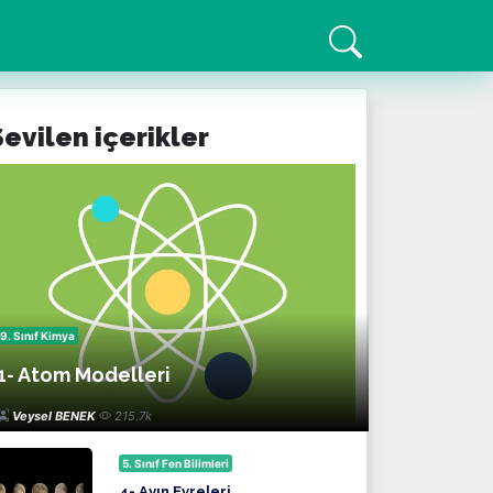
Sevilen içerikler
9. Sınıf Kimya
1- Atom Modelleri
Veysel BENEK
215.7k
5. Sınıf Fen Bilimleri
4- Ayın Evreleri