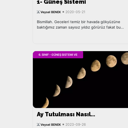
1- Güneş Sistemi
2020-05-21
Veysel BENEK
Bismillah. Geceleri temiz bir havada gökyüzüne
baktığımız zaman sayısız yıldız görürüz fakat bu
gördüklerimizden bazılarının yıldız olmadığını...
6. SINIF - GÜNEŞ SISTEMI VE
Ay Tutulması Nasıl
Gerçekleşir?
2023-09-26
Veysel BENEK