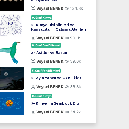
Veysel BENEK
134.3k
9. Sınıf Kimya
2- Kimya Disiplinleri ve
Kimyacıların Çalışma Alanları
Veysel BENEK
90.1k
8. Sınıf Fen Bilimleri
4- Asitler ve Bazlar
Veysel BENEK
59.6k
5. Sınıf Fen Bilimleri
2- Ayın Yapısı ve Özellikleri
Veysel BENEK
36.8k
9. Sınıf Kimya
3- Kimyanın Sembolik Dili
Veysel BENEK
34.2k