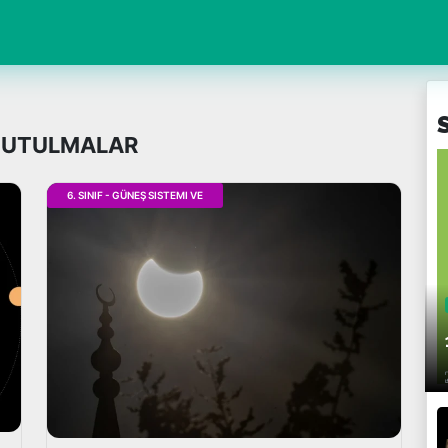
E TUTULMALAR
6. SINIF - GÜNEŞ SISTEMI VE