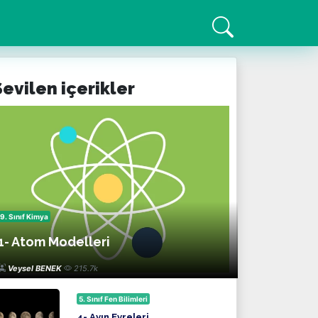
Sevilen içerikler
9. Sınıf Kimya
1- Atom Modelleri
Veysel BENEK
215.7k
5. Sınıf Fen Bilimleri
4- Ayın Evreleri