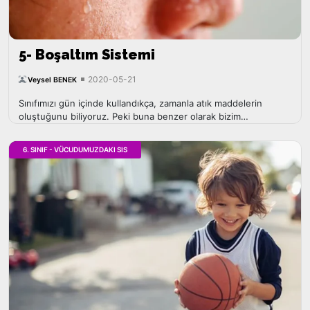
5- Boşaltım Sistemi
2020-05-21
Veysel BENEK
Sınıfımızı gün içinde kullandıkça, zamanla atık maddelerin
oluştuğunu biliyoruz. Peki buna benzer olarak bizim
vücudumuzda da atık maddeleri oluşur mu?
6. SINIF - VÜCUDUMUZDAKI SIS